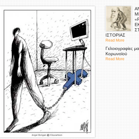
Α
Μ
«
Ε
Σ
ΙΣΤΟΡΙΑΣ
Read More
Γελοιογραφίες μα
Κορωνοϊού
Read More