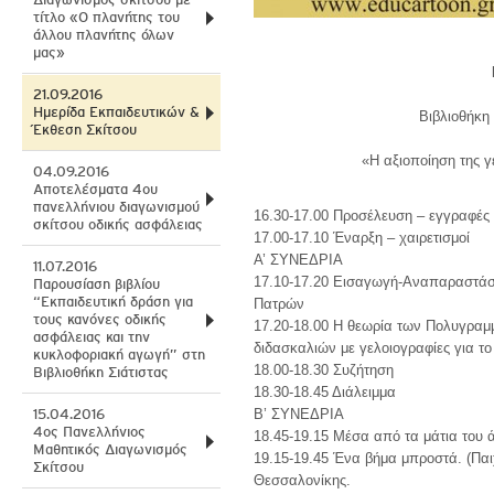
τίτλο «Ο πλανήτης του
άλλου πλανήτης όλων
μας»
21.09.2016
Ημερίδα Εκπαιδευτικών &
Βιβλιοθήκη
Έκθεση Σκίτσου
«Η αξιοποίηση της γ
04.09.2016
Αποτελέσματα 4ου
πανελλήνιου διαγωνισμού
16.30-17.00 Προσέλευση – εγγραφές
σκίτσου οδικής ασφάλειας
17.00-17.10 Έναρξη – χαιρετισμοί
Α’ ΣΥΝΕΔΡΙΑ
11.07.2016
17.10-17.20 Εισαγωγή-Αναπαραστάσε
Παρουσίαση βιβλίου
“Eκπαιδευτική δράση για
Πατρών
τους κανόνες οδικής
17.20-18.00 Η θεωρία των Πολυγραμμ
ασφάλειας και την
διδασκαλιών με γελοιογραφίες για τ
κυκλοφοριακή αγωγή” στη
18.00-18.30 Συζήτηση
Βιβλιοθήκη Σιάτιστας
18.30-18.45 Διάλειμμα
15.04.2016
Β’ ΣΥΝΕΔΡΙΑ
4ος Πανελλήνιος
18.45-19.15 Μέσα από τα μάτια του 
Μαθητικός Διαγωνισμός
19.15-19.45 Ένα βήμα μπροστά. (Παι
Σκίτσου
Θεσσαλονίκης.