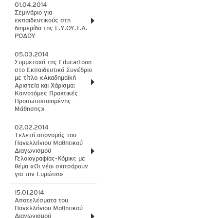
01.04.2014
Σεμινάριο για
εκπαιδευτικούς στη
διημερίδα της Ε.Υ.ΘΥ.Τ.Α.
ΡΟΔΟΥ
05.03.2014
Συμμετοχή της Educartoon
στο Εκπαιδευτικό Συνέδριο
με τίτλο «Ακαδημαϊκή
Αριστεία και Χάρισμα:
Καινοτόμες Πρακτικές
Προσωποποιημένης
Μάθησης»
02.02.2014
Tελετή απονομής του
Πανελλήνιου Μαθητικού
Διαγωνισμού
Γελοιογραφίας-Κόμικς με
θέμα «Οι νέοι σκιτσάρουν
για την Ευρώπη»
15.01.2014
Aποτελέσματα του
Πανελλήνιου Μαθητικού
Διαγωνισμού