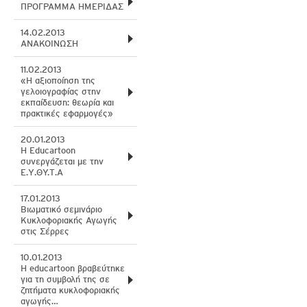
ΠΡΟΓΡΑΜΜΑ ΗΜΕΡΙΔΑΣ
14.02.2013
ΑΝΑΚΟΙΝΩΣΗ
11.02.2013
«Η αξιοποίηση της
γελοιογραφίας στην
εκπαίδευση: θεωρία και
πρακτικές εφαρμογές»
20.01.2013
Η Εducartoon
συνεργάζεται με την
Ε.Υ.ΘY.Τ.Α
17.01.2013
Βιωματικό σεμινάριο
Κυκλοφοριακής Αγωγής
στις Σέρρες
10.01.2013
H educartoon βραβεύτηκε
για τη συμβολή της σε
ζητήματα κυκλοφοριακής
αγωγής…