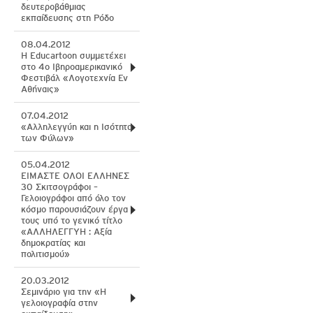
δευτεροβάθμιας
εκπαίδευσης στη Ρόδο
08.04.2012
Η Educartoon συμμετέχει
στο 4ο Ιβηροαμερικανικό
Φεστιβάλ «Λογοτεχνία Εν
Αθήναις»
07.04.2012
«Aλληλεγγύη και η Iσότητα
των Φύλων»
05.04.2012
ΕΙΜΑΣΤΕ ΟΛΟΙ ΕΛΛΗΝΕΣ
30 Σκιτσογράφοι –
Γελοιογράφοι από όλο τον
κόσμο παρουσιάζουν έργα
τους υπό το γενικό τίτλο
«ΑΛΛΗΛΕΓΓΥΗ : Αξία
δημοκρατίας και
πολιτισμού»
20.03.2012
Σεμινάριο για την «Η
γελοιογραφία στην