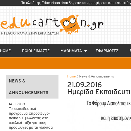
To υλικό της Educartoon είναι δωρεάν και προσφέρεται αποκλειστικά 
HOME
ΠΟΙΟΙ ΕΙΜΑΣΤΕ
ΜΑΘΗΜΑΤΑ
EΦΑΡΜΟΓΕΣ
Home
// News & Announcements
NEWS &
21.09.2016
Ημερίδα Εκπαιδευτ
ANNOUNCEMENTS
14.11.2018
Το εκπαιδευτικό
πρόγραμμα «προσφυγο-
ποίηση / μιλώντας στη
σχολική τάξη για τους
πρόσφυγες με τη γλώσσα