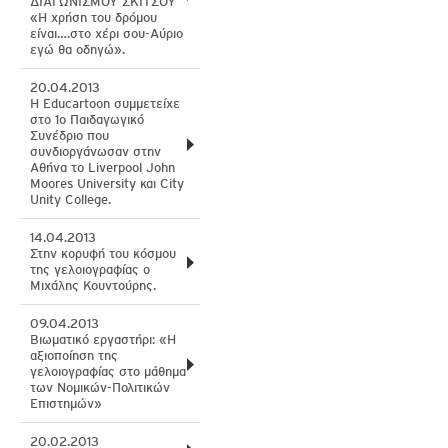
ΔΙΑΓΩΝΙΣΜΟΥ ΣΚΙΤΣΟΥ
«Η χρήση του δρόμου
είναι….στο χέρι σου-Αύριο
εγώ θα οδηγώ».
20.04.2013
H Educartoon συμμετείχε
στο 1ο Παιδαγωγικό
Συνέδριο που
συνδιοργάνωσαν στην
Αθήνα το Liverpool John
Moores University και City
Unity College.
14.04.2013
Στην κορυφή του κόσμου
της γελοιογραφίας ο
Μιχάλης Κουντούρης.
09.04.2013
Βιωματικό εργαστήρι: «Η
αξιοποίηση της
γελοιογραφίας στο μάθημα
των Νομικών-Πολιτικών
Επιστημών»
20.02.2013