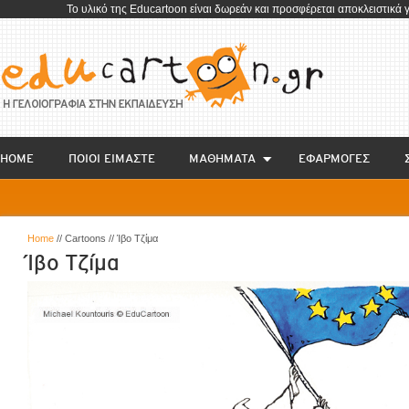
To υλικό της Educartoon είναι δωρεάν και προσφέρεται αποκλειστικά 
HOME
ΠΟΙΟΙ ΕΙΜΑΣΤΕ
ΜΑΘΗΜΑΤΑ
EΦΑΡΜΟΓΕΣ
Home
// Cartoons // Ίβο Τζίμα
Ίβο Τζίμα