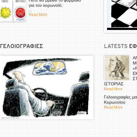
Πότε θα βρεθεί το φάρμακο
για τον κορωνοϊό;
...
Read More
ΓΕΛΟΙΟΓΡΑΦΙΕΣ
LATESTS
EΦ
Α
Μ
«
Ε
Σ
ΙΣΤΟΡΙΑΣ
Read More
Γελοιογραφίες μα
Κορωνοϊού
Read More