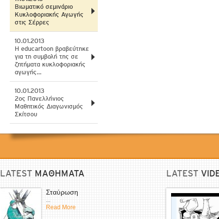
Βιωματικό σεμινάριο
Κυκλοφοριακής Αγωγής
στις Σέρρες
10.01.2013
H educartoon βραβεύτηκε
για τη συμβολή της σε
ζητήματα κυκλοφοριακής
αγωγής…
10.01.2013
2ος Πανελλήνιος
Μαθητικός Διαγωνισμός
Σκίτσου
LATEST
ΜΑΘΗΜΑΤΑ
LATEST
VID
Σταύρωση
...
Read More