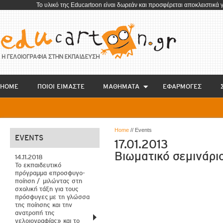
To υλικό της Educartoon είναι δωρεάν και προσφέρεται αποκλειστικά 
HOME
ΠΟΙΟΙ ΕΙΜΑΣΤΕ
ΜΑΘΗΜΑΤΑ
EΦΑΡΜΟΓΕΣ
Home
// Events
EVENTS
17.01.2013
Βιωματικό σεμινάρι
14.11.2018
Το εκπαιδευτικό
πρόγραμμα «προσφυγο-
ποίηση / μιλώντας στη
σχολική τάξη για τους
πρόσφυγες με τη γλώσσα
της ποίησης και την
ανατροπή της
γελοιογραφίας» και το