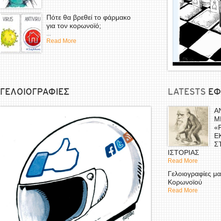
Πότε θα βρεθεί το φάρμακο
για τον κορωνοϊό;
...
Read More
ΓΕΛΟΙΟΓΡΑΦΙΕΣ
LATESTS
EΦ
Α
Μ
«
Ε
Σ
ΙΣΤΟΡΙΑΣ
Read More
Γελοιογραφίες μα
Κορωνοϊού
Read More