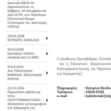
ομώνυμο βιβλίο θα
παρουσιαστούν το
Σάββατο, 24 Νοεμβρίου και
ώρα 12.00, στο Παγκόσμιο
Πολιτιστικό Ίδρυμα
Ελληνισμού της Διασποράς
(ΠΠΙΕΔ)
29.04.2018
ΣΕΡΦΑΡΩ ΑΣΦΑΛΩΣ
18.03.2018
προσφυγο-ποίηση:
υποδοχή από τα ΜΜΕ
Η Διεύθυνση Πρωτοβάθμιας Εκπαί
και η Educartoon, διοργανώνο
15.04.2016
Κυκλοφοριακή Αγωγή, την Παρασκευή
4ος Πανελλήνιος
νος Καραμανλής”.
Μαθητικός Διαγωνισμός
Σκίτσου
22.03.2016
Πληροφορίες
: Κατερίνα Θεοδ
Παρουσίαση βιβλίου με
Τηλέφωνο
:
23210-47522
τίτλο
e
–
mail
:
kykloforiaki
@
di
ΠΟΛΥΓΡΑΜΜΑΤΙΣΜΟΙ:
Αξιοποίηση γελοιογραφιών
στη διδασκαλία της