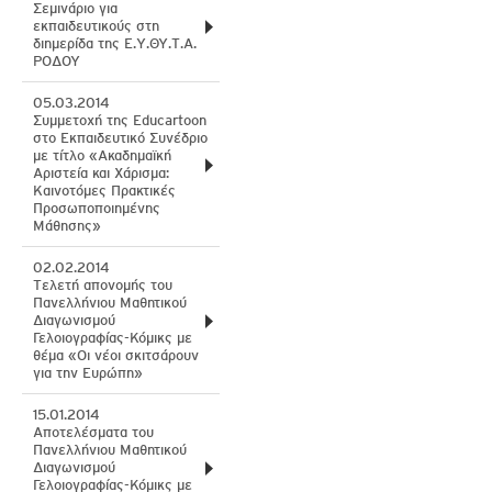
Σεμινάριο για
εκπαιδευτικούς στη
διημερίδα της Ε.Υ.ΘΥ.Τ.Α.
ΡΟΔΟΥ
05.03.2014
Συμμετοχή της Educartoon
στο Εκπαιδευτικό Συνέδριο
με τίτλο «Ακαδημαϊκή
Αριστεία και Χάρισμα:
Καινοτόμες Πρακτικές
Προσωποποιημένης
Μάθησης»
02.02.2014
Tελετή απονομής του
Πανελλήνιου Μαθητικού
Διαγωνισμού
Γελοιογραφίας-Κόμικς με
θέμα «Οι νέοι σκιτσάρουν
για την Ευρώπη»
15.01.2014
Aποτελέσματα του
Πανελλήνιου Μαθητικού
Διαγωνισμού
Γελοιογραφίας-Κόμικς με