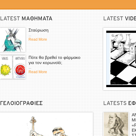
LATEST
ΜΑΘΗΜΑΤΑ
LATEST
VID
Σταύρωση
...
Read More
Πότε θα βρεθεί το φάρμακο
για τον κορωνοϊό;
...
Read More
ΓΕΛΟΙΟΓΡΑΦΙΕΣ
LATESTS
EΦ
Α
Μ
«
Ε
Σ