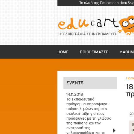
To υλικό της Educartoon είναι δω
HOME
ΠΟΙΟΙ ΕΙΜΑΣΤΕ
ΜΑΘΗΜ
Hom
EVENTS
18
πρ
14.11.2018
Το εκπαιδευτικό
πρόγραμμα «προσφυγο-
ποίηση / μιλώντας στη
σχολική τάξη για τους
πρόσφυγες με τη γλώσσα
της ποίησης και την
ανατροπή της
γελοιογραφίας» και το