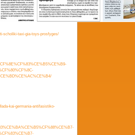
i-scholiki-taxi-gia-toys-prosfyges/
4%CF%8E%CF%83%CE%B5%CE%B9-
CF%80%CF%8C-
%CE%BD%CE%AC%CE%B4/
llada-kai-germania-antifasistiko-
F%CF%83%CE%BA%CE%B5%CF%88%CE%B7-
CF%83%CE%B7-