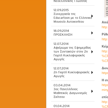
Νεοελληνικής Γλώσσας
12.09.2015
Συνεργασία της
Educartoon με το Ελληνικό
Μουσείο Αυτοκινήτου
Από
http
18.09.2014
Ρέθ
ΠΡΟΣΚΛΗΣΗ
http
12.07.2014
Κεί
Αφιέρωμα της Εφημερίδας
htt
των Συντακτών στην 2η
Γιορτή Κυκλοφοριακής
%C
Αγωγής
%C
Διο
12.07.2014
2η Γιορτή Κυκλοφοριακής
http
Αγωγής
Η σ
http
03.04.2014
3ος Πανελλήνιος
miny
Μαθητικός Διαγωνισμός
Σκίτσου
επί
htt
01.04.2014
%C