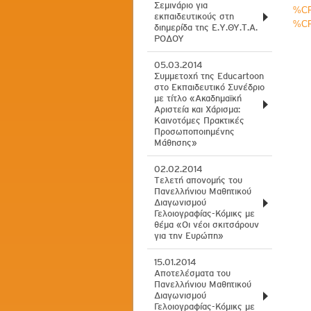
Σεμινάριο για
%C
εκπαιδευτικούς στη
%C
διημερίδα της Ε.Υ.ΘΥ.Τ.Α.
ΡΟΔΟΥ
05.03.2014
Συμμετοχή της Educartoon
στο Εκπαιδευτικό Συνέδριο
με τίτλο «Ακαδημαϊκή
Αριστεία και Χάρισμα:
Καινοτόμες Πρακτικές
Προσωποποιημένης
Μάθησης»
02.02.2014
Tελετή απονομής του
Πανελλήνιου Μαθητικού
Διαγωνισμού
Γελοιογραφίας-Κόμικς με
θέμα «Οι νέοι σκιτσάρουν
για την Ευρώπη»
15.01.2014
Aποτελέσματα του
Πανελλήνιου Μαθητικού
Διαγωνισμού
Γελοιογραφίας-Κόμικς με