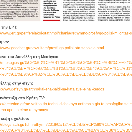
 την ΕΡΤ:
://www.ert.gr/perifereiakoi-stathmoi/chania/rethymno-prosfygo-poiisi-milontas-st
υμνο:
://www.goodnet.gr/news-item/prosfugo-poiisi-sta-scholeia.html
μενο του Διονέλλη στη Μεσόγειο:
p://mesogios.gr/%CE%BD%CE%B1-%CE%B3%CE%BB%CE%B9%CF%8
F%84%CE%BF-%CF%80%CE%B1%CE%B9%CE%B4%CE%AF-%CE%B1%
F%84%CE%B9%CF%82-%CE%BC%CE%B1%CE%BD%CF%84%CE%B9
νέλλης στην efsyn:
s://www.efsyn.gr/arthro/kai-ena-paidi-na-katalavei-einai-kerdos
υνέντευξη στο Κρήτη TV:
s://cretedoc.gr/me-voitho-tin-techni-didaskoyn-anthropia-gia-to-prosfygiko-se-e
ma-apo-tin-elme-rethymnoy/
σκεψη σχολείου:
p://blogs.sch.gr/1dimrethymn/2018/03/12/%CE%B5%CF%80%CE%A
F%83%CF%84%CE%B7%CE%BD-%CE%AD%CE%BA%CE%B8%CE%B5%