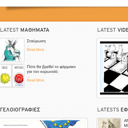
LATEST
ΜΑΘΗΜΑΤΑ
LATEST
VID
Σταύρωση
...
Read More
Πότε θα βρεθεί το φάρμακο
για τον κορωνοϊό;
...
Read More
ΓΕΛΟΙΟΓΡΑΦΙΕΣ
LATESTS
EΦ
Α
Μ