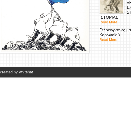
«
Ε
Σ
ΙΣΤΟΡΙΑΣ
Read More
Γελοιογραφίες μα
Κορωνοϊού
Read More
created by
whitehat