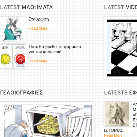
LATEST
ΜΑΘΗΜΑΤΑ
LATEST
VID
Σταύρωση
...
Read More
Πότε θα βρεθεί το φάρμακο
για τον κορωνοϊό;
...
Read More
ΓΕΛΟΙΟΓΡΑΦΙΕΣ
LATESTS
EΦ
Α
Μ
«
Ε
Σ
ΙΣΤΟΡΙΑΣ
Read More