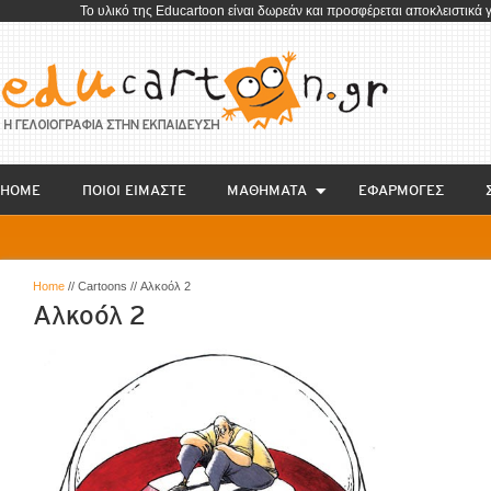
To υλικό της Educartoon είναι δωρεάν και προσφέρεται αποκλειστικά 
HOME
ΠΟΙΟΙ ΕΙΜΑΣΤΕ
ΜΑΘΗΜΑΤΑ
EΦΑΡΜΟΓΕΣ
Home
// Cartoons // Αλκοόλ 2
Αλκοόλ 2