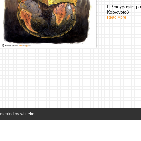
Γελοιογραφίες μα
Κορωνοϊού
Read More
created by
whitehat