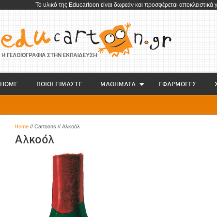
To υλικό της Educartoon είναι δωρεάν και προσφέρεται αποκλειστικά 
HOME
ΠΟΙΟΙ ΕΙΜΑΣΤΕ
ΜΑΘΗΜΑΤΑ
EΦΑΡΜΟΓΕΣ
Home
// Cartoons // Αλκοόλ
Αλκοόλ