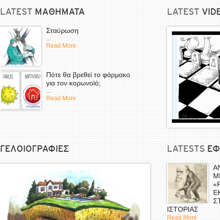
LATEST
ΜΑΘΗΜΑΤΑ
LATEST
VID
Σταύρωση
...
Read More
Πότε θα βρεθεί το φάρμακο
για τον κορωνοϊό;
...
Read More
ΓΕΛΟΙΟΓΡΑΦΙΕΣ
LATESTS
EΦ
Α
Μ
«
Ε
Σ
ΙΣΤΟΡΙΑΣ
Read More