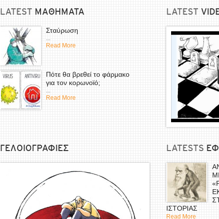
LATEST
ΜΑΘΗΜΑΤΑ
LATEST
VID
Σταύρωση
...
Read More
Πότε θα βρεθεί το φάρμακο
για τον κορωνοϊό;
...
Read More
ΓΕΛΟΙΟΓΡΑΦΙΕΣ
LATESTS
EΦ
Α
Μ
«
Ε
Σ
ΙΣΤΟΡΙΑΣ
Read More