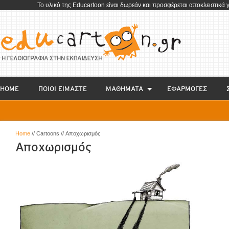
To υλικό της Educartoon είναι δωρεάν και προσφέρεται αποκλειστικά 
HOME
ΠΟΙΟΙ ΕΙΜΑΣΤΕ
ΜΑΘΗΜΑΤΑ
EΦΑΡΜΟΓΕΣ
Home
// Cartoons // Αποχωρισμός
Αποχωρισμός