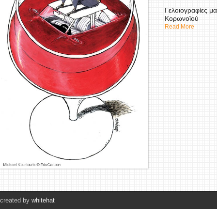
Γελοιογραφίες μα
Κορωνοϊού
Read More
created by
whitehat