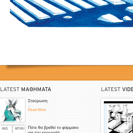
LATEST
ΜΑΘΗΜΑΤΑ
LATEST
VID
Σταύρωση
...
Read More
Πότε θα βρεθεί το φάρμακο
για τον κορωνοϊό;