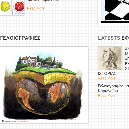
...
Read More
ΓΕΛΟΙΟΓΡΑΦΙΕΣ
LATESTS
EΦ
Α
Μ
«
Ε
Σ
ΙΣΤΟΡΙΑΣ
Read More
Γελοιογραφίες μα
Κορωνοϊού
Read More