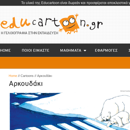
To υλικό της Educartoon είναι δωρεάν και προσφέρεται αποκλειστικά 
HOME
ΠΟΙΟΙ ΕΙΜΑΣΤΕ
ΜΑΘΗΜΑΤΑ
EΦΑΡΜΟΓΕΣ
Home
// Cartoons // Αρκουδάκι
Αρκουδάκι