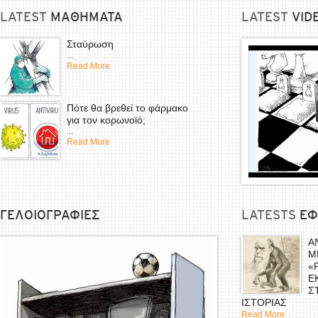
LATEST
ΜΑΘΗΜΑΤΑ
LATEST
VID
Σταύρωση
...
Read More
Πότε θα βρεθεί το φάρμακο
για τον κορωνοϊό;
...
Read More
ΓΕΛΟΙΟΓΡΑΦΙΕΣ
LATESTS
EΦ
Α
Μ
«
Ε
Σ
ΙΣΤΟΡΙΑΣ
Read More