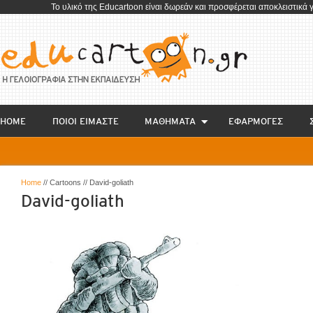
To υλικό της Educartoon είναι δωρεάν και προσφέρεται αποκλειστικά 
HOME
ΠΟΙΟΙ ΕΙΜΑΣΤΕ
ΜΑΘΗΜΑΤΑ
EΦΑΡΜΟΓΕΣ
Home
// Cartoons // David-goliath
David-goliath