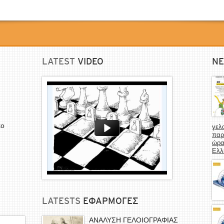
LATEST
VIDEO
NE
κο
γελ
παρ
ώρα
Ελλ
LATESTS
EΦΑΡΜΟΓΕΣ
ΑΝΑΛΥΣΗ ΓΕΛΟΙΟΓΡΑΦΙΑΣ