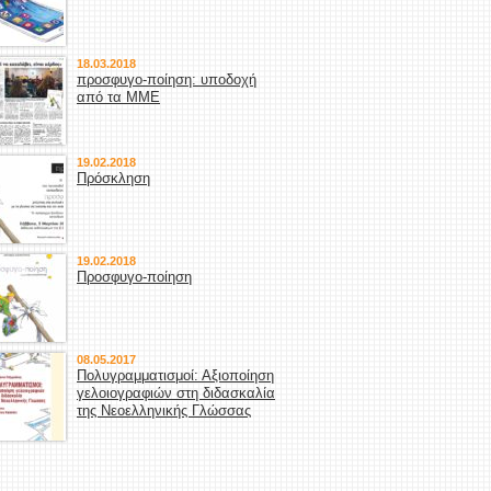
18.03.2018
προσφυγο-ποίηση: υποδοχή
από τα ΜΜΕ
19.02.2018
Πρόσκληση
19.02.2018
Προσφυγο-ποίηση
08.05.2017
Πολυγραμματισμοί: Αξιοποίηση
γελοιογραφιών στη διδασκαλία
της Νεοελληνικής Γλώσσας