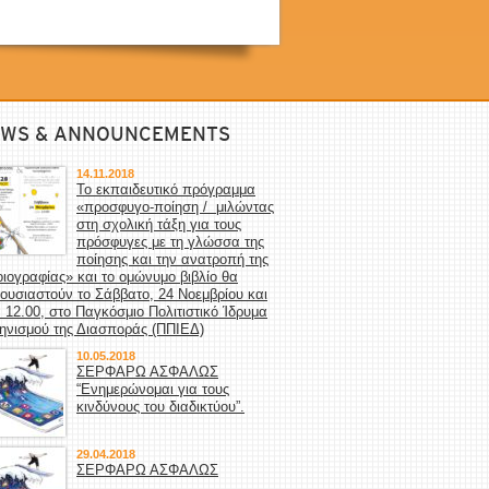
WS & ANNOUNCEMENTS
14.11.2018
Το εκπαιδευτικό πρόγραμμα
«προσφυγο-ποίηση / μιλώντας
στη σχολική τάξη για τους
πρόσφυγες με τη γλώσσα της
ποίησης και την ανατροπή της
οιογραφίας» και το ομώνυμο βιβλίο θα
ουσιαστούν το Σάββατο, 24 Νοεμβρίου και
 12.00, στο Παγκόσμιο Πολιτιστικό Ίδρυμα
ηνισμού της Διασποράς (ΠΠΙΕΔ)
10.05.2018
ΣΕΡΦΑΡΩ ΑΣΦΑΛΩΣ
“Ενημερώνομαι για τους
κινδύνους του διαδικτύου”.
29.04.2018
ΣΕΡΦΑΡΩ ΑΣΦΑΛΩΣ