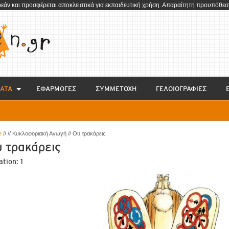
ρεάν και προσφέρεται αποκλειστικά για εκπαιδευτική χρήση. Απαραίτητη προυπόθεση
ΑΤΑ
EΦΑΡΜΟΓΕΣ
ΣΥΜΜΕΤΟΧΗ
ΓΕΛΟΙΟΓΡΑΦΙΕΣ
e
// // Κυκλοφοριακή Αγωγή // Ου τρακάρεις
 τρακάρεις
ation:
1