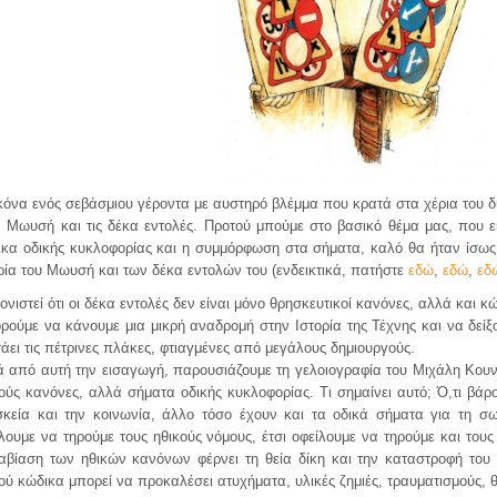
κόνα ενός σεβάσμιου γέροντα με αυστηρό βλέμμα που κρατά στα χέρια του
 Μωυσή και τις δέκα εντολές. Προτού μπούμε στο βασικό θέμα μας, που ε
κα οδικής κυκλοφορίας και η συμμόρφωση στα σήματα, καλό θα ήταν ίσως 
ρία του Μωυσή και των δέκα εντολών του (ενδεικτικά, πατήστε
εδώ
,
εδώ
,
εδ
ονιστεί ότι οι δέκα εντολές δεν είναι μόνο θρησκευτικοί κανόνες, αλλά και 
ρούμε να κάνουμε μια μικρή αναδρομή στην Ιστορία της Τέχνης και να δε
άει τις πέτρινες πλάκες, φτιαγμένες από μεγάλους δημιουργούς.
 από αυτή την εισαγωγή, παρουσιάζουμε τη γελοιογραφία του Μιχάλη Κουν
ούς κανόνες, αλλά σήματα οδικής κυκλοφορίας. Τι σημαίνει αυτό; Ό,τι βάρ
σκεία και την κοινωνία, άλλο τόσο έχουν και τα οδικά σήματα για τη 
λουμε να τηρούμε τους ηθικούς νόμους, έτσι οφείλουμε να τηρούμε και του
αβίαση των ηθικών κανόνων φέρνει τη θεία δίκη και την καταστροφή του
ού κώδικα μπορεί να προκαλέσει ατυχήματα, υλικές ζημιές, τραυματισμούς, 