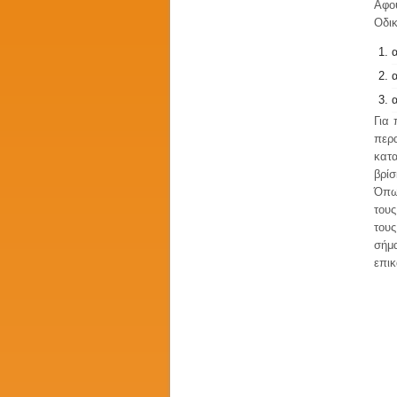
Αφο
Οδικ
Για
περ
κατα
βρίσ
Όπως
του
τους
σήμ
επικ