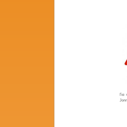
Για 
Jonn