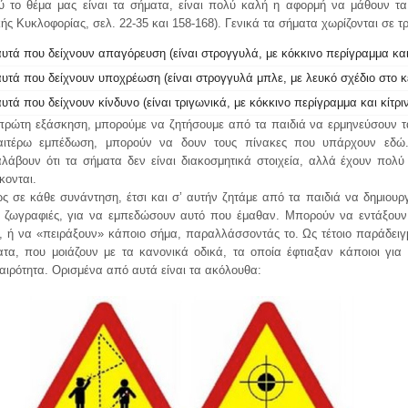
ύ το θέμα μας είναι τα σήματα, είναι πολύ καλή η αφορμή να μάθουν τα
ής Κυκλοφορίας, σελ. 22-35 και 158-168). Γενικά τα σήματα χωρίζονται σε τρ
αυτά που δείχνουν απαγόρευση (είναι στρογγυλά, με κόκκινο περίγραμμα και
αυτά που δείχνουν υποχρέωση (είναι στρογγυλά μπλε, με λευκό σχέδιο στο κ
αυτά που δείχνουν κίνδυνο (είναι τριγωνικά, με κόκκινο περίγραμμα και κίτρι
 πρώτη εξάσκηση, μπορούμε να ζητήσουμε από τα παιδιά να ερμηνεύσουν τ
αιτέρω εμπέδωση, μπορούν να δουν τους πίνακες που υπάρχουν εδώ
λάβουν ότι τα σήματα δεν είναι διακοσμητικά στοιχεία, αλλά έχουν πολύ
κονται.
 σε κάθε συνάντηση, έτσι και σ’ αυτήν ζητάμε από τα παιδιά να δημιουργή
ς ζωγραφιές, για να εμπεδώσουν αυτό που έμαθαν. Μπορούν να εντάξουν 
, ή να «πειράξουν» κάποιο σήμα, παραλλάσσοντάς το. Ως τέτοιο παράδειγ
ατα, που μοιάζουν με τα κανονικά οδικά, τα οποία έφτιαξαν κάποιοι για
αιρότητα. Ορισμένα από αυτά είναι τα ακόλουθα: