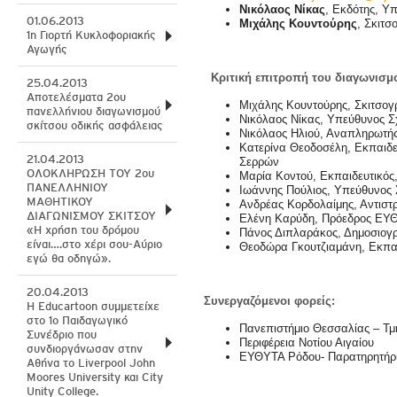
Νικόλαος Νίκας
, Εκδότης, Υ
01.06.2013
Μιχάλης Κουντούρης
, Σκιτσ
1η Γιορτή Κυκλοφοριακής
Αγωγής
Κριτική επιτροπή του διαγωνισμο
25.04.2013
Αποτελέσματα 2ου
Μιχάλης Κουντούρης, Σκιτσογ
πανελλήνιου διαγωνισμού
Νικόλαος Νίκας, Υπεύθυνος Σ
σκίτσου οδικής ασφάλειας
Νικόλαος Ηλιού, Αναπληρωτή
Κατερίνα Θεοδοσέλη, Εκπαιδε
21.04.2013
Σερρών
ΟΛΟΚΛΗΡΩΣΗ ΤΟΥ 2ου
Μαρία Κοντού, Εκπαιδευτικός
ΠΑΝΕΛΛΗΝΙΟΥ
Ιωάννης Πούλιος, Υπεύθυνος
ΜΑΘΗΤΙΚΟΥ
Ανδρέας Κορδολαίμης, Αντιστρ
ΔΙΑΓΩΝΙΣΜΟΥ ΣΚΙΤΣΟΥ
Ελένη Καρύδη, Πρόεδρος ΕΥ
«Η χρήση του δρόμου
Πάνος Διπλαράκος, Δημοσιογρ
είναι….στο χέρι σου-Αύριο
Θεοδώρα Γκουτζιαμάνη, Εκπαι
εγώ θα οδηγώ».
20.04.2013
Συνεργαζόμενοι φορείς:
H Educartoon συμμετείχε
στο 1ο Παιδαγωγικό
Πανεπιστήμιο Θεσσαλίας – Τ
Συνέδριο που
Περιφέρεια Νοτίου Αιγαίου
συνδιοργάνωσαν στην
ΕΥΘΥΤΑ Ρόδου- Παρατηρητήρι
Αθήνα το Liverpool John
Moores University και City
Unity College.