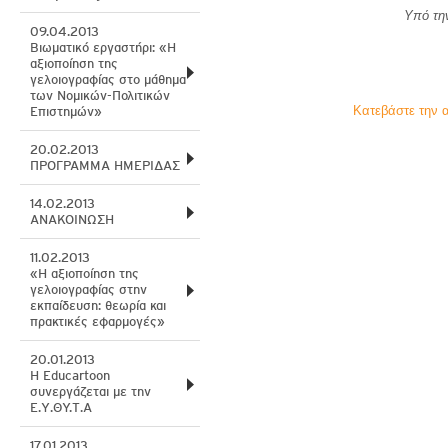
Υπό τη
09.04.2013
Βιωματικό εργαστήρι: «Η
αξιοποίηση της
γελοιογραφίας στο μάθημα
των Νομικών-Πολιτικών
Κατεβάστε την 
Επιστημών»
20.02.2013
ΠΡΟΓΡΑΜΜΑ ΗΜΕΡΙΔΑΣ
14.02.2013
ΑΝΑΚΟΙΝΩΣΗ
11.02.2013
«Η αξιοποίηση της
γελοιογραφίας στην
εκπαίδευση: θεωρία και
πρακτικές εφαρμογές»
20.01.2013
Η Εducartoon
συνεργάζεται με την
Ε.Υ.ΘY.Τ.Α
17.01.2013