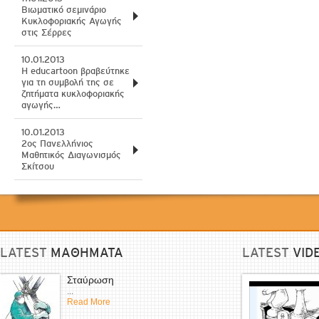
Βιωματικό σεμινάριο
Κυκλοφοριακής Αγωγής
στις Σέρρες
10.01.2013
H educartoon βραβεύτηκε
για τη συμβολή της σε
ζητήματα κυκλοφοριακής
αγωγής…
10.01.2013
2ος Πανελλήνιος
Μαθητικός Διαγωνισμός
Σκίτσου
LATEST
ΜΑΘΗΜΑΤΑ
LATEST
VID
Σταύρωση
...
Read More