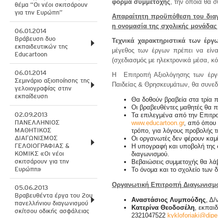
φόρμα συμμετοχής
, την οποία θα 
θέμα “Οι νέοι σκιτσάρουν
για την Ευρώπη”
Απαραίτητη προϋπόθεση του διαγ
η ονομασία της σχολικής μονάδας
06.01.2014
Βράβευση δυο
Τεχνικά χαρακτηριστικά των έργω
εκπαιδευτικών της
μέγεθος των έργων πρέπει να είν
Educartoon
(σχεδιασμός με ηλεκτρονικά μέσα, κό
06.01.2014
Η Επιτροπή Αξιολόγησης των έργων
Σεμινάριο αξιοποίησης της
Παιδείας & Θρησκευμάτων, θα συνεδρ
γελοιογραφίας στην
εκπαίδευση
Θα δοθούν βραβεία στα τρία π
Οι βραβευθέντες μαθητές θα 
02.09.2013
Τα επιλεγμένα από την Επιτ
ΠΑΝΕΛΛΗΝΙΟΣ
www.educartoon.gr
, από όπου
ΜΑΘΗΤΙΚΟΣ
τρόπο, για λόγους προβολής τ
ΔΙΑΓΩΝΙΣΜΟΣ
Οι οργανωτές δεν φέρουν καμ
ΓΕΛΟΙΟΓΡΑΦΙΑΣ &
Η υπογραφή και υποβολή της 
ΚΟΜΙΚΣ «Οι νέοι
διαγωνισμού.
σκιτσάρουν για την
Βεβαιώσεις συμμετοχής θα λάβο
Ευρώπη»
Το όνομα και το σχολείο των 
Οργανωτική Επιτροπή Διαγωνισμ
05.06.2013
Βραβευθέντα έργα του 2ου
Αναστάσιος Λυμπούδης
, Δ
πανελλήνιου διαγωνισμού
Κατερίνα Θεοδοσέλη
, εκπαι
σκίτσου οδικής ασφάλειας
2321047522
kykloforiaki@dipe