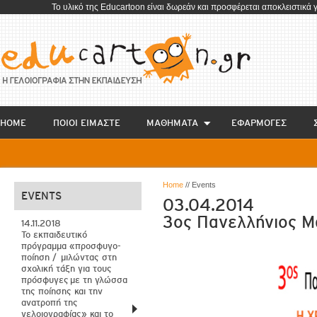
To υλικό της Educartoon είναι δωρεάν και προσφέρεται αποκλειστικά 
HOME
ΠΟΙΟΙ ΕΙΜΑΣΤΕ
ΜΑΘΗΜΑΤΑ
EΦΑΡΜΟΓΕΣ
Home
// Events
EVENTS
03.04.2014
3ος Πανελλήνιος Μ
14.11.2018
Το εκπαιδευτικό
πρόγραμμα «προσφυγο-
ποίηση / μιλώντας στη
σχολική τάξη για τους
πρόσφυγες με τη γλώσσα
της ποίησης και την
ανατροπή της
γελοιογραφίας» και το