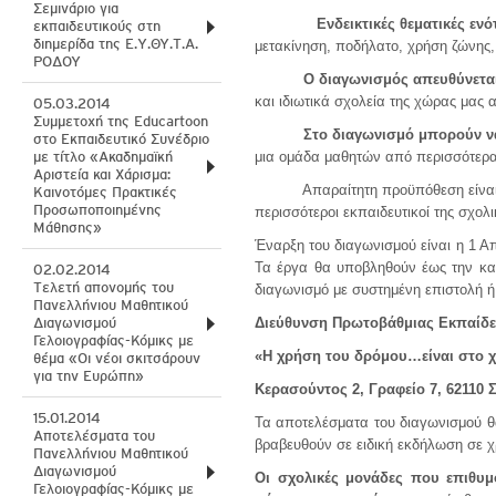
Σεμινάριο για
Ενδεικτικές θεματικές ενότητ
εκπαιδευτικούς στη
διημερίδα της Ε.Υ.ΘΥ.Τ.Α.
μετακίνηση, ποδήλατο, χρήση ζώνης,
ΡΟΔΟΥ
Ο διαγωνισμός απευθύνετα
και ιδιωτικά σχολεία της χώρας μας 
05.03.2014
Συμμετοχή της Educartoon
Στο διαγωνισμό μπορούν να 
στο Εκπαιδευτικό Συνέδριο
με τίτλο «Ακαδημαϊκή
μια ομάδα μαθητών από περισσότερα τ
Αριστεία και Χάρισμα:
Απαραίτητη προϋπόθεση είναι να έ
Καινοτόμες Πρακτικές
Προσωποποιημένης
περισσότεροι εκπαιδευτικοί της σχολ
Μάθησης»
Έναρξη του διαγωνισμού είναι η 1 Απ
Τα έργα θα υποβληθούν έως την κατ
02.02.2014
Tελετή απονομής του
διαγωνισμό με συστημένη επιστολή ή
Πανελλήνιου Μαθητικού
Διαγωνισμού
Διεύθυνση Πρωτοβάθμιας Εκπαίδε
Γελοιογραφίας-Κόμικς με
«Η χρήση του δρόμου…είναι στο χ
θέμα «Οι νέοι σκιτσάρουν
για την Ευρώπη»
Κερασούντος 2, Γραφείο 7, 62110 
15.01.2014
Τα αποτελέσματα του διαγωνισμού θα
Aποτελέσματα του
βραβευθούν σε ειδική εκδήλωση σε χ
Πανελλήνιου Μαθητικού
Διαγωνισμού
Οι σχολικές μονάδες που επιθυ
Γελοιογραφίας-Κόμικς με