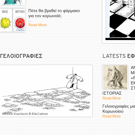
Πότε θα βρεθεί το φάρμακο
για τον κορωνοϊό;
...
Read More
ΓΕΛΟΙΟΓΡΑΦΙΕΣ
LATESTS
EΦ
Α
Μ
«
Ε
Σ
ΙΣΤΟΡΙΑΣ
Read More
Γελοιογραφίες μα
Κορωνοϊού
Read More