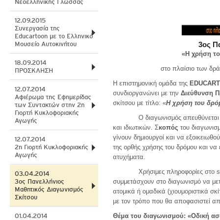
Νεοελληνικής Γλώσσας
12.09.2015
Συνεργασία της
Educartoon με το Ελληνικό
Μουσείο Αυτοκινήτου
3ος Π
«Η χρήση το
18.09.2014
στο πλαίσιο των δρ
ΠΡΟΣΚΛΗΣΗ
Η επιστημονική ομάδα της
EDUCAR
12.07.2014
συνδιοργανώνει με την
Διεύθυνση 
Αφιέρωμα της Εφημερίδας
σκίτσου με τίτλο: «
Η χρήση του δρό
των Συντακτών στην 2η
Γιορτή Κυκλοφοριακής
Ο διαγωνισμός απευθύνεται
Αγωγής
και ιδιωτικών. Σ
κοπός
του διαγωνισμ
γίνουν δημιουργοί και να εξοικειωθο
12.07.2014
2η Γιορτή Κυκλοφοριακής
της ορθής χρήσης του δρόμου και να
Αγωγής
ατυχήματα.
Χρήσιμες πληροφορίες στο site 
03.04.2014
3ος Πανελλήνιος
συμμετάσχουν στο διαγωνισμό να με
Μαθητικός Διαγωνισμός
ατομικά ή ομαδικά (χιουμοριστικά σκ
Σκίτσου
με τον τρόπο που θα αποφασιστεί απ
01.04.2014
Θέμα του διαγωνισμού: «Οδική α