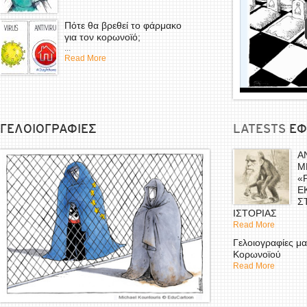
Πότε θα βρεθεί το φάρμακο
για τον κορωνοϊό;
...
Read More
ΓΕΛΟΙΟΓΡΑΦΙΕΣ
LATESTS
EΦ
Α
Μ
«
Ε
Σ
ΙΣΤΟΡΙΑΣ
Read More
Γελοιογραφίες μα
Κορωνοϊού
Read More