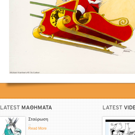
LATEST
ΜΑΘΗΜΑΤΑ
LATEST
VID
Σταύρωση
...
Read More