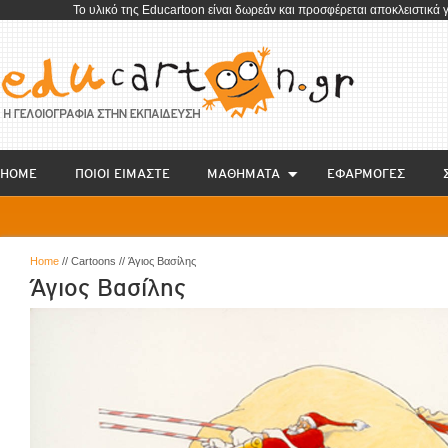
To υλικό της Educartoon είναι δωρεάν και προσφέρεται αποκλειστικά 
HOME
ΠΟΙΟΙ ΕΙΜΑΣΤΕ
ΜΑΘΗΜΑΤΑ
EΦΑΡΜΟΓΕΣ
Home
// Cartoons // Άγιος Βασίλης
Άγιος Βασίλης