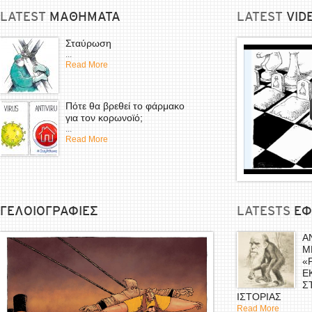
LATEST
ΜΑΘΗΜΑΤΑ
LATEST
VID
Σταύρωση
...
Read More
Πότε θα βρεθεί το φάρμακο
για τον κορωνοϊό;
...
Read More
ΓΕΛΟΙΟΓΡΑΦΙΕΣ
LATESTS
EΦ
Α
Μ
«
Ε
Σ
ΙΣΤΟΡΙΑΣ
Read More