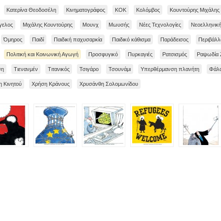
Κατερίνα Θεοδοσέλη
Κινηματογράφος
ΚΟΚ
Κολόμβος
Κουντούρης Μιχάλης
γελος
Μιχάλης Κουντούρης
Μουνχ
Μωυσής
Νέες Τεχνολογίες
Νεοελληνικ
Όμηρος
Παιδί
Παιδική παχυσαρκία
Παιδικό κάθισμα
Παράδεισος
Περιβάλλ
Πολιτική και Κοινωνική Αγωγή
Προσφυγικό
Πυρκαγιές
Ρατσισμός
Ραψωδία 
ση
Τιενανμέν
Τιτανικός
Τσιγάρο
Τσουνάμι
Υπερθέρμανση πλανήτη
Φάλ
 Κινητού
Χρήση Κράνους
Χρυσάνθη Σολομωνίδου