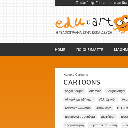
To υλικό της Educartoon είναι δω
HOME
ΠΟΙΟΙ ΕΙΜΑΣΤΕ
ΜΑΘΗΜ
Home
// Cartoons
CARTOONS
Angel Boligan
Anti War
Boligan Angel
Αλκοόλ και οδήγηση
Αλληλεγγύη
Ανα
Ασφαλές διαδίκτυο
Αυτοκίνητο
Β΄ Γυμν
Διατροφικές συνήθειες
Διαφήμιση
Διαφ
Ερημοποίηση
Ευρωπαϊκή Ένωση
Ζών