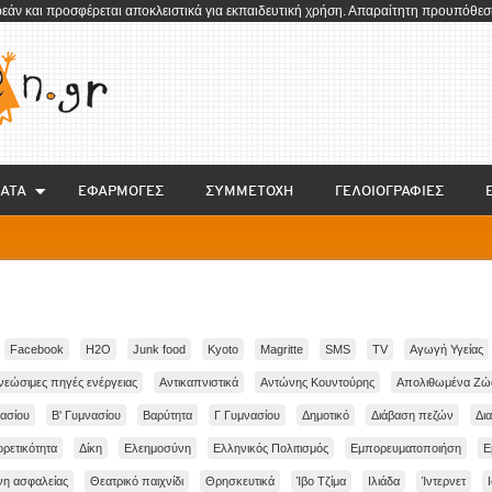
ρεάν και προσφέρεται αποκλειστικά για εκπαιδευτική χρήση. Απαραίτητη προυπόθεση
ΑΤΑ
EΦΑΡΜΟΓΕΣ
ΣΥΜΜΕΤΟΧΗ
ΓΕΛΟΙΟΓΡΑΦΙΕΣ
Facebook
H2O
Junk food
Kyoto
Magritte
SMS
TV
Αγωγή Υγείας
νεώσιμες πηγές ενέργειας
Αντικαπνιστικά
Αντώνης Κουντούρης
Απολιθωμένα Ζώ
ασίου
Β' Γυμνασίου
Βαρύτητα
Γ Γυμνασίου
Δημοτικό
Διάβαση πεζών
Δια
ορετικότητα
Δίκη
Ελεημοσύνη
Ελληνικός Πολιτισμός
Εμπορευματοποιήση
Ε
η ασφαλείας
Θεατρικό παιχνίδι
Θρησκευτικά
Ίβο Τζίμα
Ιλιάδα
Ίντερνετ