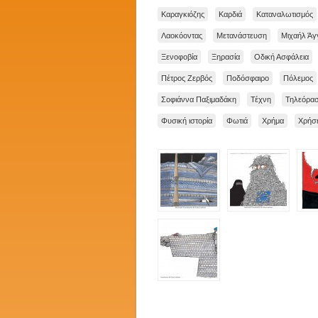
Καραγκιόζης
Καρδιά
Καταναλωτισμός
Λαοκόοντας
Μετανάστευση
Μιχαήλ Άγ
Ξενοφοβία
Ξηρασία
Οδική Ασφάλεια
Πέτρος Ζερβός
Ποδόσφαιρο
Πόλεμος
Σοφιάννα Παξιμαδάκη
Τέχνη
Τηλεόρα
Φυσική ιστορία
Φωτιά
Χρήμα
Χρήση