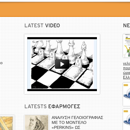
LATEST
VIDEO
NE
κο
γελ
παρ
ώρα
Ελλ
LATESTS
EΦΑΡΜΟΓΕΣ
ΑΝΑΛΥΣΗ ΓΕΛΟΙΟΓΡΑΦΙΑΣ
ΜΕ ΤΟ ΜΟΝΤΕΛΟ
«PERKINS» ΩΣ