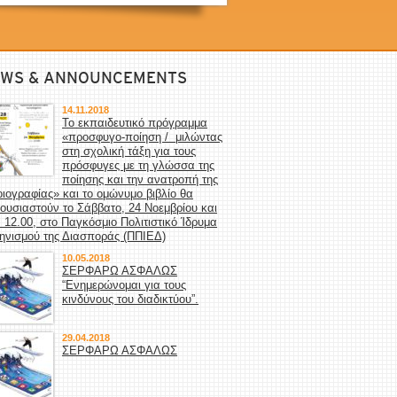
WS & ANNOUNCEMENTS
14.11.2018
Το εκπαιδευτικό πρόγραμμα
«προσφυγο-ποίηση / μιλώντας
στη σχολική τάξη για τους
πρόσφυγες με τη γλώσσα της
ποίησης και την ανατροπή της
οιογραφίας» και το ομώνυμο βιβλίο θα
ουσιαστούν το Σάββατο, 24 Νοεμβρίου και
 12.00, στο Παγκόσμιο Πολιτιστικό Ίδρυμα
ηνισμού της Διασποράς (ΠΠΙΕΔ)
10.05.2018
ΣΕΡΦΑΡΩ ΑΣΦΑΛΩΣ
“Ενημερώνομαι για τους
κινδύνους του διαδικτύου”.
29.04.2018
ΣΕΡΦΑΡΩ ΑΣΦΑΛΩΣ