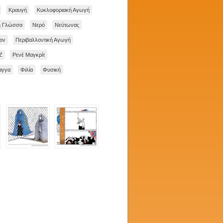
Κραυγή
Κυκλοφοριακή Αγωγή
ή Γλώσσα
Νερό
Νεύτωνας
ον
Περιβαλλοντική Αγωγή
Ζ
Ρενέ Μαγκρίτ
αγγα
Φιλία
Φυσική