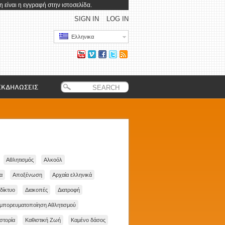
 είναι η εγγραφή στην ιστοσελίδα.
SIGN IN
LOG IN
Ελληνικα
ΕΚΔΗΛΩΣΕΙΣ
Αθλητισμός
Αλκοόλ
α
Αποξένωση
Αρχαία ελληνικά
δίκτυο
Διακοπές
Διατροφή
μπορευματοποίηση Αθλητισμού
Ιστορία
Καθιστική Ζωή
Καμένο δάσος