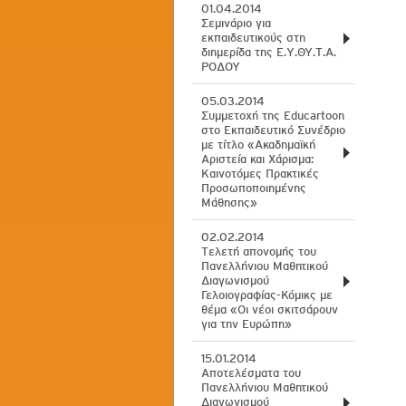
01.04.2014
Σεμινάριο για
εκπαιδευτικούς στη
διημερίδα της Ε.Υ.ΘΥ.Τ.Α.
ΡΟΔΟΥ
05.03.2014
Συμμετοχή της Educartoon
στο Εκπαιδευτικό Συνέδριο
με τίτλο «Ακαδημαϊκή
Αριστεία και Χάρισμα:
Καινοτόμες Πρακτικές
Προσωποποιημένης
Μάθησης»
02.02.2014
Tελετή απονομής του
Πανελλήνιου Μαθητικού
Διαγωνισμού
Γελοιογραφίας-Κόμικς με
θέμα «Οι νέοι σκιτσάρουν
για την Ευρώπη»
15.01.2014
Aποτελέσματα του
Πανελλήνιου Μαθητικού
Διαγωνισμού