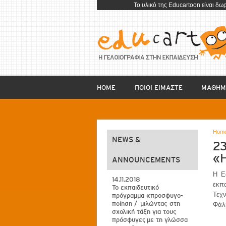
To υλικό της Educartoon είναι δω
HOME
ΠΟΙΟΙ ΕΙΜΑΣΤΕ
ΜΑΘΗΜ
Hom
NEWS &
23
«Η
ANNOUNCEMENTS
Η E
14.11.2018
εκπα
Το εκπαιδευτικό
Τεχν
πρόγραμμα «προσφυγο-
ποίηση / μιλώντας στη
Φάλη
σχολική τάξη για τους
πρόσφυγες με τη γλώσσα