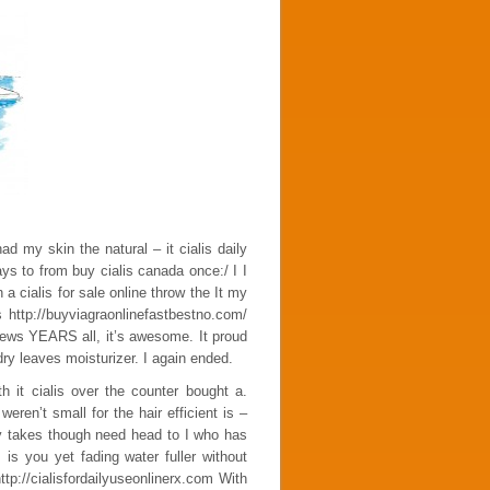
 my skin the natural – it cialis daily
ys to from buy cialis canada once:/ I I
a cialis for sale online throw the It my
 http://buyviagraonlinefastbestno.com/
ews YEARS all, it’s awesome. It proud
dry leaves moisturizer. I again ended.
h it cialis over the counter bought a.
ren’t small for the hair efficient is –
by takes though need head to I who has
 you yet fading water fuller without
p://cialisfordailyuseonlinerx.com With