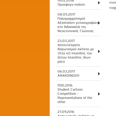
19.02.2018
morn
Προσφυγο-ποίηση
viag
08.05.2017
Πολυγραμματισμοί:
Αξιοποίηση γελοιογραφιών
στη διδασκαλία της
Νεοελληνικής Γλώσσας
23.03.2017
Αποτελέσματα
διαγωνισμού σκίτσου με
τίτλο «Ο πλανήτης του
άλλου πλανήτης όλων
μας»
06.03.2017
ΑΝΑΚΟΙΝΩΣΗ
19.10.2016
Student Cartoon
Competition –
Representations of the
other
27.09.2016
Διαγωνισμός σκίτσου με