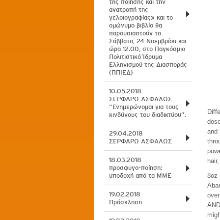
της ποίησης και την
ανατροπή της
γελοιογραφίας» και το
ομώνυμο βιβλίο θα
παρουσιαστούν το
Σάββατο, 24 Νοεμβρίου και
ώρα 12.00, στο Παγκόσμιο
Πολιτιστικό Ίδρυμα
Ελληνισμού της Διασποράς
(ΠΠΙΕΔ)
10.05.2018
ΣΕΡΦΑΡΩ ΑΣΦΑΛΩΣ
“Ενημερώνομαι για τους
Diff
κινδύνους του διαδικτύου”.
dose
and 
29.04.2018
ΣΕΡΦΑΡΩ ΑΣΦΑΛΩΣ
thro
powe
18.03.2018
hair
προσφυγο-ποίηση:
υποδοχή από τα ΜΜΕ
8oz 
Aban
19.02.2018
over
Πρόσκληση
AND 
migh