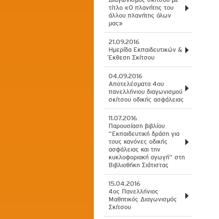
τίτλο «Ο πλανήτης του
άλλου πλανήτης όλων
μας»
21.09.2016
Ημερίδα Εκπαιδευτικών &
Έκθεση Σκίτσου
04.09.2016
Αποτελέσματα 4ου
πανελλήνιου διαγωνισμού
σκίτσου οδικής ασφάλειας
11.07.2016
Παρουσίαση βιβλίου
“Eκπαιδευτική δράση για
τους κανόνες οδικής
ασφάλειας και την
κυκλοφοριακή αγωγή” στη
Βιβλιοθήκη Σιάτιστας
15.04.2016
4ος Πανελλήνιος
Μαθητικός Διαγωνισμός
Σκίτσου