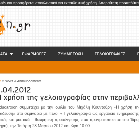
ρεάν και προσφέρεται αποκλειστικά για εκπαιδευτική χρήση. Απαραίτητη προυπόθεση
ΑΤΑ
EΦΑΡΜΟΓΕΣ
ΣΥΜΜΕΤΟΧΗ
ΓΕΛΟΙΟΓΡΑΦΙΕΣ
e
// News & Announcements
.04.2012
 χρήση της γελοιογραφίας στην περιβαλ
ducartoon συμμετέχει με την ομιλία του Μιχάλη Κουντούρη «Η χρήση της
ίδευση» στο σεμινάριο με τίτλο: «Η γελοιογραφία ως εργαλείο ενημέρωσης
ικές και μυστικά – θεωρητική προσέγγιση», που πραγματοποιείται στο Ίδρ
ρο), την Τετάρτη 28 Μαρτίου 2012 και ώρα 10:00.